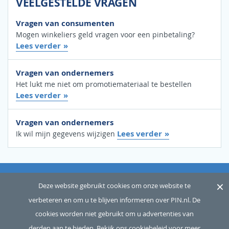
VEELGESTELDE VRAGEN
Vragen van consumenten
Mogen winkeliers geld vragen voor een pinbetaling?
Lees verder
Vragen van ondernemers
Het lukt me niet om promotiemateriaal te bestellen
Lees verder
Vragen van ondernemers
Lees verder
Ik wil mijn gegevens wijzigen
×
OVER ONS
SITEMAP
WOORDENLIJST
CONTACT
Deze website gebruikt cookies om onze website te
verbeteren en om u te blijven informeren over PIN.nl. De
DISCLAIMER
PRIVACY
cookies worden niet gebruikt om u advertenties van
Copyright © 2026 Betaalvereniging Nederland, alle rechten
derden aan te bieden.
Bekijk ons cookiebeleid voor meer