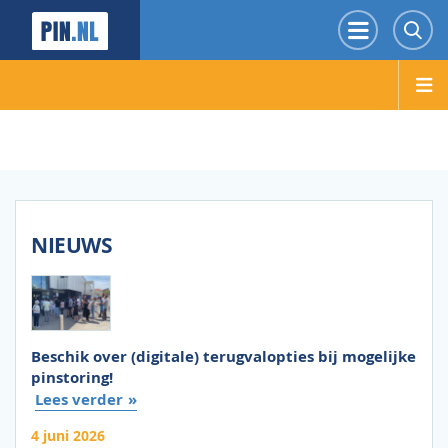
PIN.NL
Menu
Z
NIEUWS
Beschik over (digitale) terugvalopties bij mogelijke
pinstoring!
Lees verder
4 juni 2026