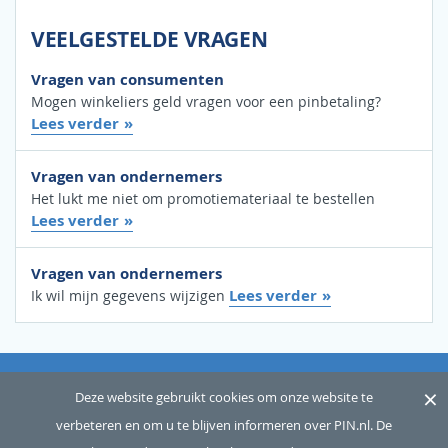
VEELGESTELDE VRAGEN
Vragen van consumenten
Mogen winkeliers geld vragen voor een pinbetaling?
Lees verder
Vragen van ondernemers
Het lukt me niet om promotiemateriaal te bestellen
Lees verder
Vragen van ondernemers
Lees verder
Ik wil mijn gegevens wijzigen
×
OVER ONS
SITEMAP
WOORDENLIJST
CONTACT
Deze website gebruikt cookies om onze website te
verbeteren en om u te blijven informeren over PIN.nl. De
DISCLAIMER
PRIVACY