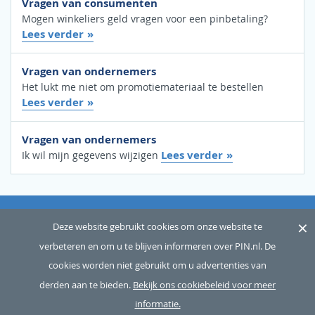
Vragen van consumenten
Mogen winkeliers geld vragen voor een pinbetaling?
Lees verder
Vragen van ondernemers
Het lukt me niet om promotiemateriaal te bestellen
Lees verder
Vragen van ondernemers
Lees verder
Ik wil mijn gegevens wijzigen
×
OVER ONS
SITEMAP
WOORDENLIJST
CONTACT
Deze website gebruikt cookies om onze website te
verbeteren en om u te blijven informeren over PIN.nl. De
DISCLAIMER
PRIVACY
cookies worden niet gebruikt om u advertenties van
Copyright © 2026 Betaalvereniging Nederland, alle rechten
derden aan te bieden.
Bekijk ons cookiebeleid voor meer
voorbehouden
informatie.