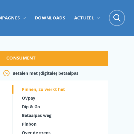
Zo
MPAGNES
DOWNLOADS
ACTUEEL
Zoe
CONSUMENT
Betalen met (digitale) betaalpas
Pinnen, zo werkt het
OVpay
Dip & Go
Betaalpas weg
Pinbon
Over de grens