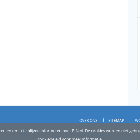
OVER ONS
SITEMAP
WO
 voorbehouden
en en om u te blijven informeren over PIN.nl. De cookies worden niet gebr
PRIVACY
cookiebeleid voor meer informatie.