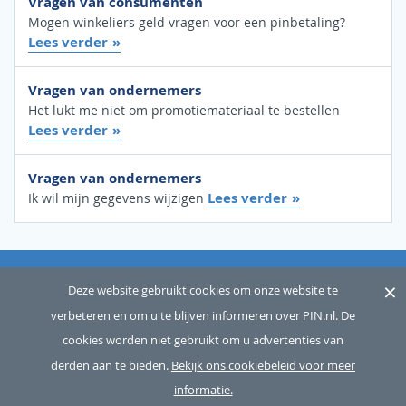
Vragen van consumenten
Mogen winkeliers geld vragen voor een pinbetaling?
Lees verder
Vragen van ondernemers
Het lukt me niet om promotiemateriaal te bestellen
Lees verder
Vragen van ondernemers
Lees verder
Ik wil mijn gegevens wijzigen
×
OVER ONS
SITEMAP
WOORDENLIJST
CONTACT
Deze website gebruikt cookies om onze website te
verbeteren en om u te blijven informeren over PIN.nl. De
DISCLAIMER
PRIVACY
cookies worden niet gebruikt om u advertenties van
Copyright © 2026 Betaalvereniging Nederland, alle rechten
derden aan te bieden.
Bekijk ons cookiebeleid voor meer
voorbehouden
informatie.