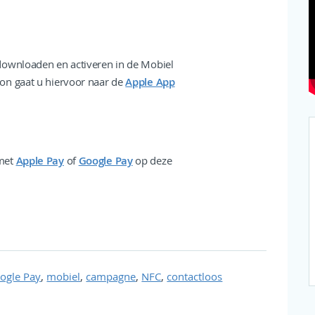
downloaden en activeren in de Mobiel
on gaat u hiervoor naar de
Apple App
 met
Apple Pay
of
Google Pay
op deze
,
,
,
,
ogle Pay
mobiel
campagne
NFC
contactloos