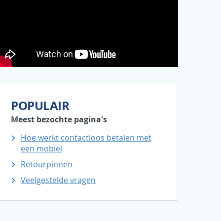
POPULAIR
Meest bezochte pagina's
Hoe werkt contactloos betalen met
een mobiel
Retourpinnen
Veelgestelde vragen