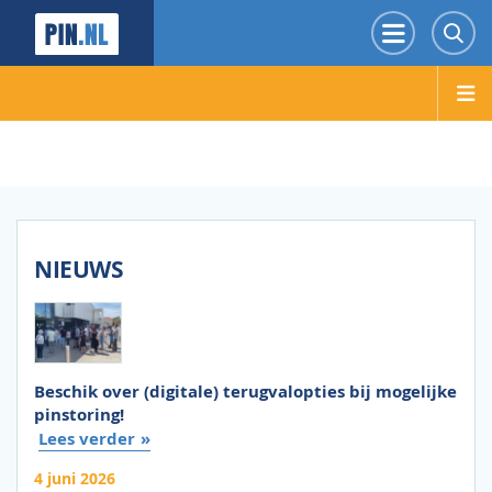
PIN.NL
Menu
Z
NIEUWS
Beschik over (digitale) terugvalopties bij mogelijke
pinstoring!
Lees verder
4 juni 2026