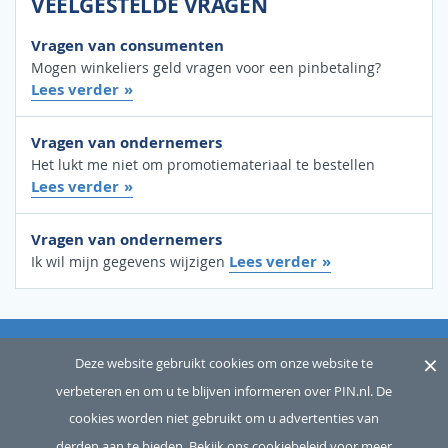
VEELGESTELDE VRAGEN
Vragen van consumenten
Mogen winkeliers geld vragen voor een pinbetaling?
Lees verder
Vragen van ondernemers
Het lukt me niet om promotiemateriaal te bestellen
Lees verder
Vragen van ondernemers
Lees verder
Ik wil mijn gegevens wijzigen
×
OVER ONS
SITEMAP
WOORDENLIJST
CONTACT
Deze website gebruikt cookies om onze website te
verbeteren en om u te blijven informeren over PIN.nl. De
DISCLAIMER
PRIVACY
cookies worden niet gebruikt om u advertenties van
Copyright © 2026 Betaalvereniging Nederland, alle rechten
derden aan te bieden.
Bekijk ons cookiebeleid voor meer