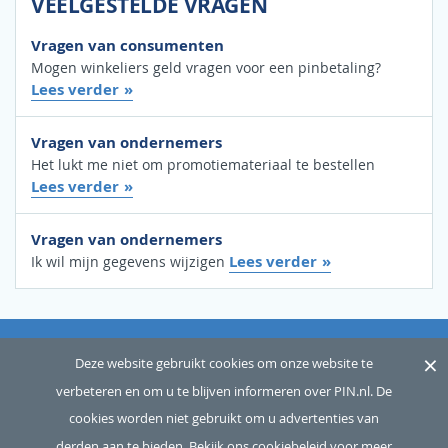
VEELGESTELDE VRAGEN
Vragen van consumenten
Mogen winkeliers geld vragen voor een pinbetaling?
Lees verder
Vragen van ondernemers
Het lukt me niet om promotiemateriaal te bestellen
Lees verder
Vragen van ondernemers
Lees verder
Ik wil mijn gegevens wijzigen
×
OVER ONS
SITEMAP
WOORDENLIJST
CONTACT
Deze website gebruikt cookies om onze website te
verbeteren en om u te blijven informeren over PIN.nl. De
DISCLAIMER
PRIVACY
cookies worden niet gebruikt om u advertenties van
Copyright © 2026 Betaalvereniging Nederland, alle rechten
derden aan te bieden.
Bekijk ons cookiebeleid voor meer