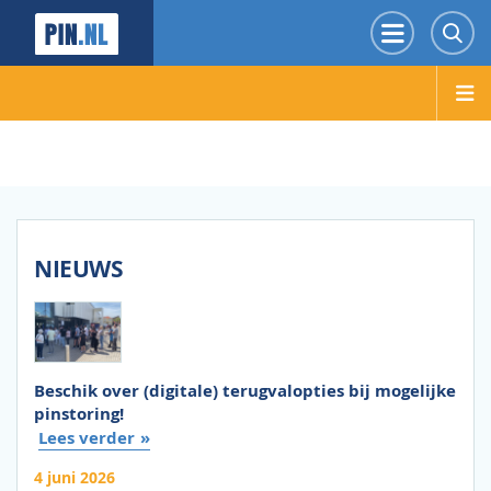
PIN.NL
Menu
Z
NIEUWS
Beschik over (digitale) terugvalopties bij mogelijke
pinstoring!
Lees verder
4 juni 2026