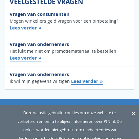
VEELGESTELDE VRAGEN
Vragen van consumenten
Mogen winkeliers geld vragen voor een pinbetaling?
Lees verder
Vragen van ondernemers
Het lukt me niet om promotiemateriaal te bestellen
Lees verder
Vragen van ondernemers
Lees verder
Ik wil mijn gegevens wijzigen
×
OVER ONS
SITEMAP
WOORDENLIJST
CONTACT
Deze website gebruikt cookies om onze website te
verbeteren en om u te blijven informeren over PIN.nl. De
DISCLAIMER
PRIVACY
cookies worden niet gebruikt om u advertenties van
Copyright © 2026 Betaalvereniging Nederland, alle rechten
derden aan te bieden.
Bekijk ons cookiebeleid voor meer