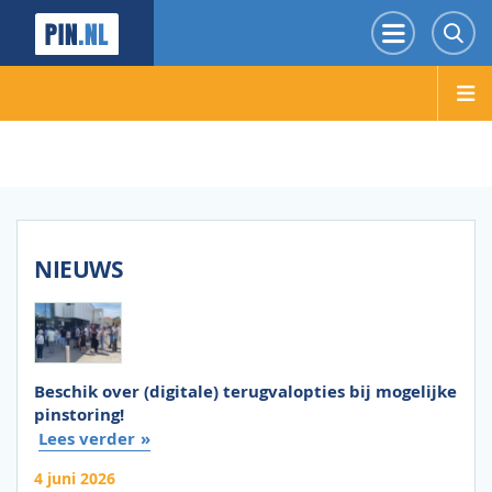
PIN.NL
Menu
Z
NIEUWS
Beschik over (digitale) terugvalopties bij mogelijke
pinstoring!
Lees verder
4 juni 2026