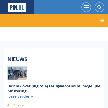
PIN.NL
Menu
Z
NIEUWS
Beschik over (digitale) terugvalopties bij mogelijke
pinstoring!
Lees verder
4 juni 2026