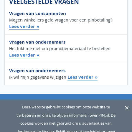
VEELGESTELDE VRAGEN
Vragen van consumenten
Mogen winkeliers geld vragen voor een pinbetaling?
Lees verder
Vragen van ondernemers
Het lukt me niet om promotiemateriaal te bestellen
Lees verder
Vragen van ondernemers
Lees verder
Ik wil mijn gegevens wijzigen
×
OVER ONS
SITEMAP
WOORDENLIJST
CONTACT
Deze website gebruikt cookies om onze website te
verbeteren en om u te blijven informeren over PIN.nl. De
DISCLAIMER
PRIVACY
cookies worden niet gebruikt om u advertenties van
Copyright © 2026 Betaalvereniging Nederland, alle rechten
derden aan te bieden.
Bekijk ons cookiebeleid voor meer