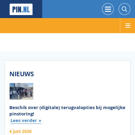
PIN.NL
Menu
Z
NIEUWS
Beschik over (digitale) terugvalopties bij mogelijke
pinstoring!
Lees verder
4 juni 2026