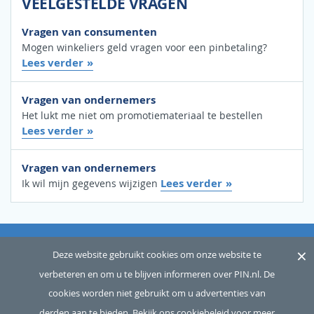
VEELGESTELDE VRAGEN
Vragen van consumenten
Mogen winkeliers geld vragen voor een pinbetaling?
Lees verder
Vragen van ondernemers
Het lukt me niet om promotiemateriaal te bestellen
Lees verder
Vragen van ondernemers
Lees verder
Ik wil mijn gegevens wijzigen
×
OVER ONS
SITEMAP
WOORDENLIJST
CONTACT
Deze website gebruikt cookies om onze website te
verbeteren en om u te blijven informeren over PIN.nl. De
DISCLAIMER
PRIVACY
cookies worden niet gebruikt om u advertenties van
Copyright © 2026 Betaalvereniging Nederland, alle rechten
derden aan te bieden.
Bekijk ons cookiebeleid voor meer