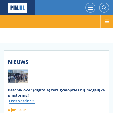
PIN.NL
Menu
Z
NIEUWS
Beschik over (digitale) terugvalopties bij mogelijke
pinstoring!
Lees verder
4 juni 2026