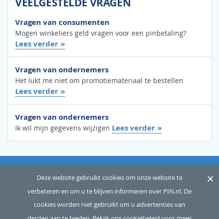
VEELGESTELDE VRAGEN
Vragen van consumenten
Mogen winkeliers geld vragen voor een pinbetaling?
Lees verder
Vragen van ondernemers
Het lukt me niet om promotiemateriaal te bestellen
Lees verder
Vragen van ondernemers
Lees verder
Ik wil mijn gegevens wijzigen
×
OVER ONS
SITEMAP
WOORDENLIJST
CONTACT
Deze website gebruikt cookies om onze website te
verbeteren en om u te blijven informeren over PIN.nl. De
DISCLAIMER
PRIVACY
cookies worden niet gebruikt om u advertenties van
Copyright © 2026 Betaalvereniging Nederland, alle rechten
derden aan te bieden.
Bekijk ons cookiebeleid voor meer