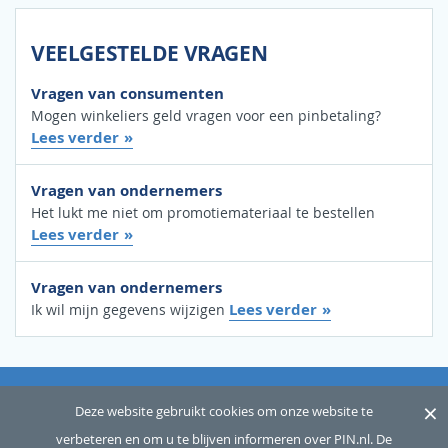
VEELGESTELDE VRAGEN
Vragen van consumenten
Mogen winkeliers geld vragen voor een pinbetaling?
Lees verder
Vragen van ondernemers
Het lukt me niet om promotiemateriaal te bestellen
Lees verder
Vragen van ondernemers
Lees verder
Ik wil mijn gegevens wijzigen
×
OVER ONS
SITEMAP
WOORDENLIJST
CONTACT
Deze website gebruikt cookies om onze website te
verbeteren en om u te blijven informeren over PIN.nl. De
DISCLAIMER
PRIVACY