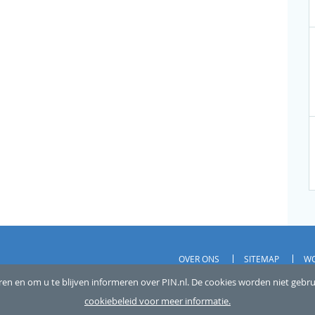
OVER ONS
SITEMAP
WO
 voorbehouden
en en om u te blijven informeren over PIN.nl. De cookies worden niet gebr
PRIVACY
cookiebeleid voor meer informatie.