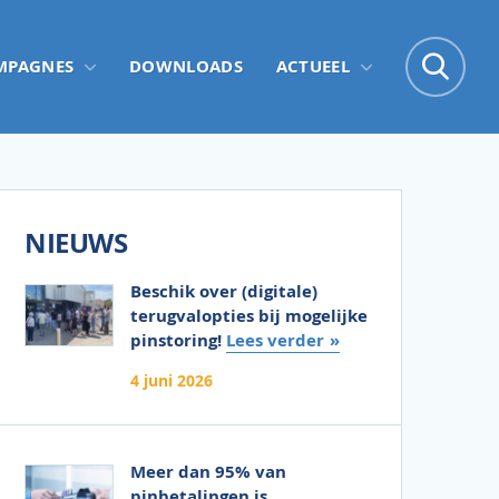
Zo
MPAGNES
DOWNLOADS
ACTUEEL
Zoe
NIEUWS
Beschik over (digitale)
terugvalopties bij mogelijke
pinstoring!
Lees verder
4 juni 2026
Meer dan 95% van
pinbetalingen is