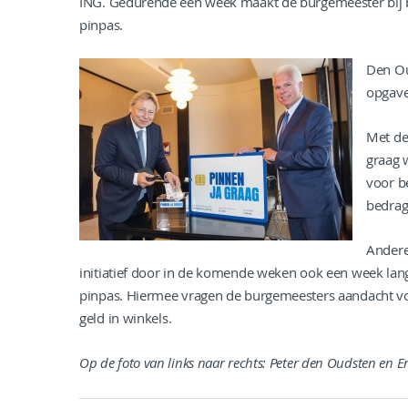
ING. Gedurende een week maakt de burgemeester bij be
pinpas.
Den Ou
opgave.
Met de
graag 
voor be
bedrag
Andere
initiatief door in de komende weken ook een week lang
pinpas. Hiermee vragen de burgemeesters aandacht vo
geld in winkels.
Op de foto van links naar rechts: Peter den Oudsten en Er