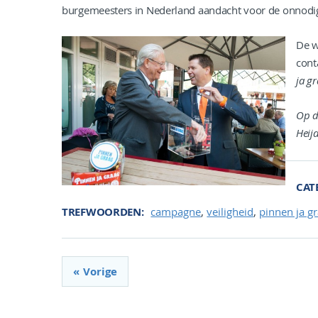
burgemeesters in Nederland aandacht voor de onnodige
De w
cont
ja g
Op d
Heij
CAT
,
,
TREFWOORDEN
campagne
veiligheid
pinnen ja g
Vorige