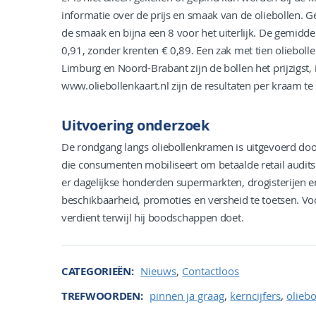
informatie over de prijs en smaak van de oliebollen.
de smaak en bijna een 8 voor het uiterlijk. De gemiddel
0,91, zonder krenten € 0,89. Een zak met tien olieboll
Limburg en Noord-Brabant zijn de bollen het prijzigst, 
www.oliebollenkaart.nl zijn de resultaten per kraam te
Uitvoering onderzoek
De rondgang langs oliebollenkramen is uitgevoerd doo
die consumenten mobiliseert om betaalde retail audit
er dagelijkse honderden supermarkten, drogisterijen e
beschikbaarheid, promoties en versheid te toetsen. Vo
verdient terwijl hij boodschappen doet.
,
CATEGORIEËN
Nieuws
Contactloos
,
,
TREFWOORDEN
pinnen ja graag
kerncijfers
oliebo