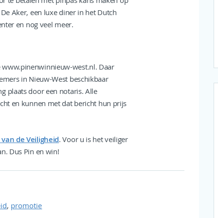
r te betalen met pinpas kans maken op
 De Aker, een luxe diner in het Dutch
enter en nog veel meer.
te www.pinenwinnieuw-west.nl. Daar
rnemers in Nieuw-West beschikbaar
 plaats door een notaris. Alle
cht en kunnen met dat bericht hun prijs
van de Veiligheid
. Voor u is het veiliger
an. Dus Pin en win!
,
eid
promotie