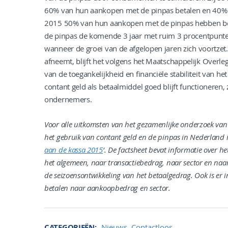
60% van hun aankopen met de pinpas betalen en 40% 
2015 50% van hun aankopen met de pinpas hebben beta
de pinpas de komende 3 jaar met ruim 3 procentpunten 
wanneer de groei van de afgelopen jaren zich voortzet
afneemt, blijft het volgens het Maatschappelijk Overl
van de toegankelijkheid en financiële stabiliteit van 
contant geld als betaalmiddel goed blijft functionere
ondernemers.
Voor alle uitkomsten van het gezamenlijke onderzoek va
het gebruik van contant geld en de pinpas in Nederland 
aan de kassa 2015
‘. De factsheet bevat informatie over h
het algemeen, naar transactiebedrag, naar sector en na
de seizoensontwikkeling van het betaalgedrag. Ook is er
betalen naar aankoopbedrag en sector.
,
CATEGORIEËN
Nieuws
Contactloos