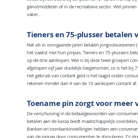
genotmiddelen of in de recreatieve sector. Wel pinnen 
vaker.
Tieners en 75-plusser betalen 
Net als in voorgaande jaren betalen jongvolwassenen (
het vaakst met hun pinpas. Tieners en 75-plussers betal
op de drie aankopen. Wel is bij deze twee groepen co
afgelopen vijf jaar duidelijk toegenomen; zo is het bi
Het gebruik van contant geld is het laagst onder consu
rekenen minder dan 4 van de 10 aankopen contant af.
Toename pin zorgt voor meer ve
De verschuiving in de betaalgewoonten van consument
betalen aan de kassa biedt maatschappelijk voordelen, 
Banken en toonbankinstellingen hebben een convenant
van de pinpas door consumenten te stimuleren. Zij st