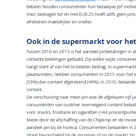
betalen houden consumenten hun betaalpas (of mobiele
Voor bedragen tot en met EUR 25 hoeft zelfs geen pin
afrekenen makkelijker en sneller.
Ook in de supermarkt voor het
Tussen 2010 en 2015 is het aandeel pinbetalingen in 
contante betalingen gedaald. Op welke wijze consument
hangt sterk af van het te betalen bedrag. In supermark
plaatsvinden, hebben consumenten in 2015 voor het 
(53%) dan contant afgerekend (46%). In 2010, betaal
contant.
De verschuiving naar meer pin was de afgelopen vijf ja
consumenten van oudsher overwegend contant betaald
voor snacks, frisdrank en sigaretten (+44 procentpunt
Mede door de afschaffing van de Chipknip en de invoer
aandeel pin bij de horeca. Consumenten betaalden in 
straat bijvoorbeeld bij de ijscoman of op de markt), bij