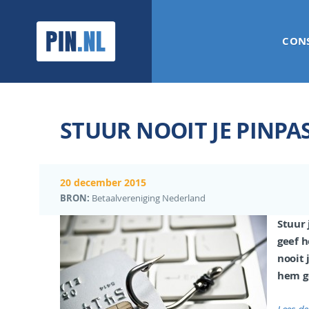
PIN.NL
CON
STUUR NOOIT JE PINPAS
20 december 2015
BRON:
Betaalvereniging Nederland
Stuur 
geef h
nooit 
hem g