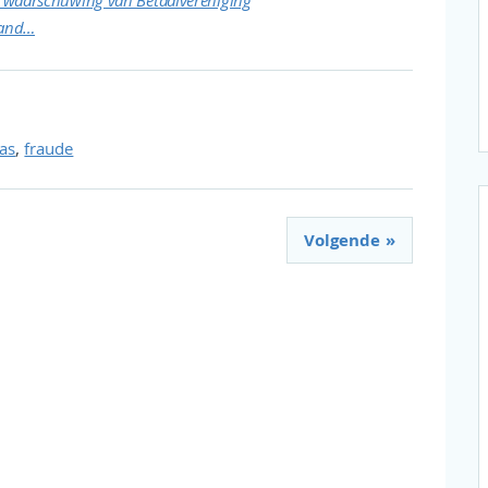
e waarschuwing van Betaalvereniging
land…
,
as
fraude
Volgende