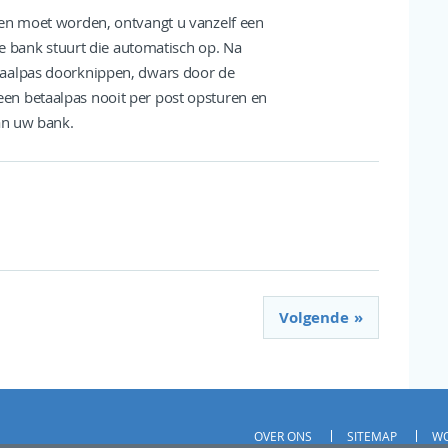
gen moet worden, ontvangt u vanzelf een
de bank stuurt die automatisch op. Na
taalpas doorknippen, dwars door de
en betaalpas nooit per post opsturen en
an uw bank.
Volgende
OVER ONS
SITEMAP
WO