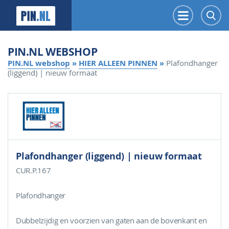
PIN.NL
Menu
Z
PIN.NL WEBSHOP
PIN.NL webshop
»
HIER ALLEEN PINNEN
»
Plafondhanger
(liggend) | nieuw formaat
Plafondhanger (liggend) | nieuw formaat
CUR.P.167
Plafondhanger
Dubbelzijdig en voorzien van gaten aan de bovenkant en