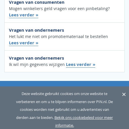
Vragen van consumenten
Mogen winkeliers geld vragen voor een pinbetaling?
Lees verder
Vragen van ondernemers
Het lukt me niet om promotiemateriaal te bestellen
Lees verder
Vragen van ondernemers
Lees verder
Ik wil mijn gegevens wijzigen
×
OVER ONS
SITEMAP
WOORDENLIJST
CONTACT
Deze website gebruikt cookies om onze website te
verbeteren en om u te blijven informeren over PIN.nl. De
DISCLAIMER
PRIVACY
cookies worden niet gebruikt om u advertenties van
Copyright © 2026 Betaalvereniging Nederland, alle rechten
derden aan te bieden.
Bekijk ons cookiebeleid voor meer
voorbehouden
informatie.